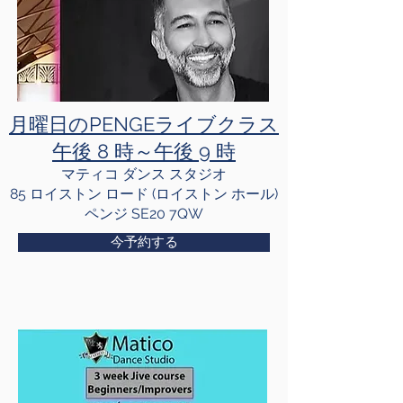
月曜日のPENGEライブクラス
午後 8 時～午後 9 時
マティコ ダンス スタジオ
85 ロイストン ロード (ロイストン ホール)
ペンジ SE20 7QW
今予約する