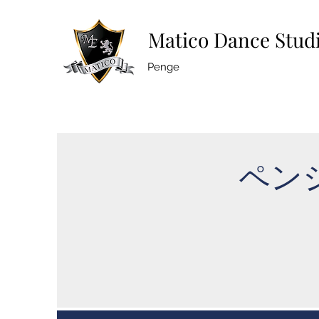
Matico Dance Stud
Penge
ペン