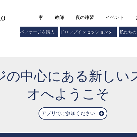
io
家
教師
夜の練習
イベント
パッケージを購入する
ドロップインセッションを予約する
私たちの
ジの中心にある新しい
オへようこそ
アプリでご参加ください