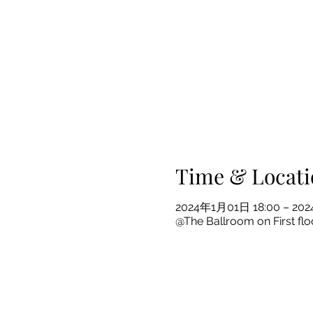
Time & Locati
2024年1月01日 18:00 – 20
@The Ballroom on First fl