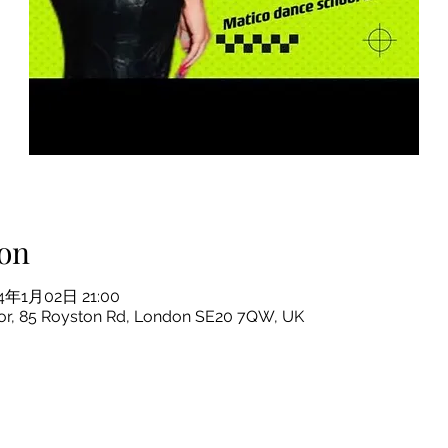
on
24年1月02日 21:00
oor, 85 Royston Rd, London SE20 7QW, UK