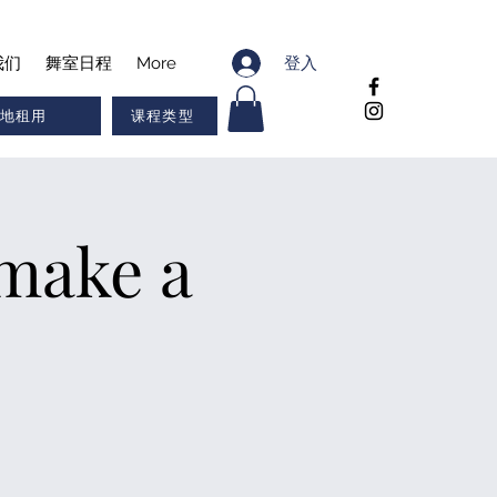
登入
我们
舞室日程
More
地租用
课程类型
make a